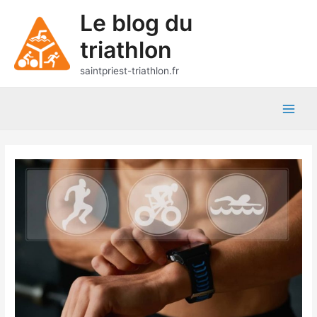
Aller
Le blog du
au
contenu
triathlon
saintpriest-triathlon.fr
Main
Men